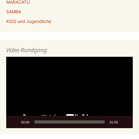
MARACATU
SAMBA
KIDS und Jugendliche
Video Rundgang:
Video-
Player
00:00
01:50