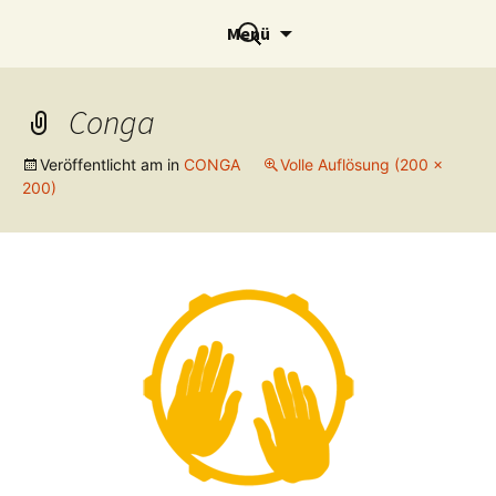
Zum
Trommelpalast Mannheim e.
Suchen
Menü
Inhalt
nach:
V.
springen
Conga
Veröffentlicht am
in
CONGA
Volle Auflösung (200 ×
200)