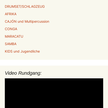
DRUMSET/SCHLAGZEUG
AFRIKA
CAJÓN und Multipercussion
CONGA
MARACATU
SAMBA
KIDS und Jugendliche
Video Rundgang:
Video-
Player