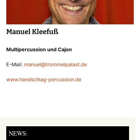
Manuel Kleefuß
Multipercussion und Cajon
E-Mail:
manuel@trommelpalast.de
www.handschlag-percussion.de
NEWS: