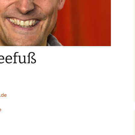
eefuß
.de
e