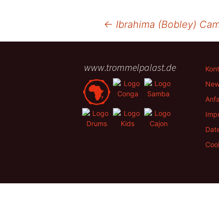
Beitragsnavigation
←
Ibrahima (Bobley) Ca
www.trommelpalast.de
Kon
New
Anfa
Imp
Dat
Cook