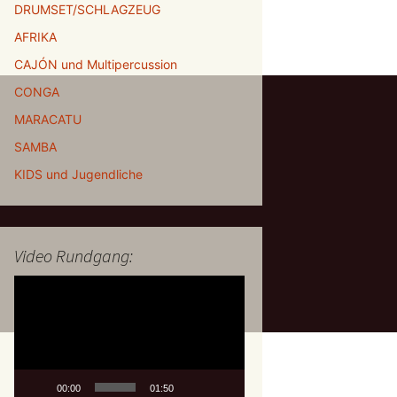
DRUMSET/SCHLAGZEUG
AFRIKA
CAJÓN und Multipercussion
CONGA
MARACATU
SAMBA
KIDS und Jugendliche
Video Rundgang:
Video-
Player
00:00
01:50