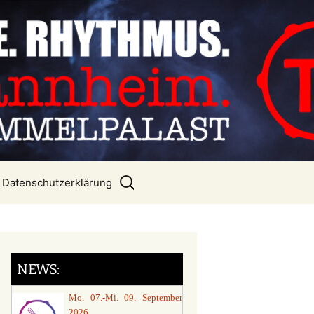
e. V.
Suchen
Datenschutzerklärung
nach:
NEWS:
Mo. 07.-Mi. 09. September
2026