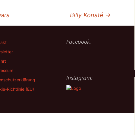
mara
Billy Konaté
→
Facebook:
takt
sletter
hrt
ressum
Instagram:
enschutzerklärung
ie-Richtlinie (EU)