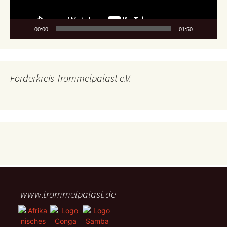
00:00
01:50
Förderkreis Trommelpalast e.V.
www.trommelpalast.de