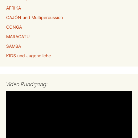
AFRIKA
CAJÓN und Multipercussion
CONGA
MARACATU
SAMBA
KIDS und Jugendliche
Video Rundgang:
Video-
Player