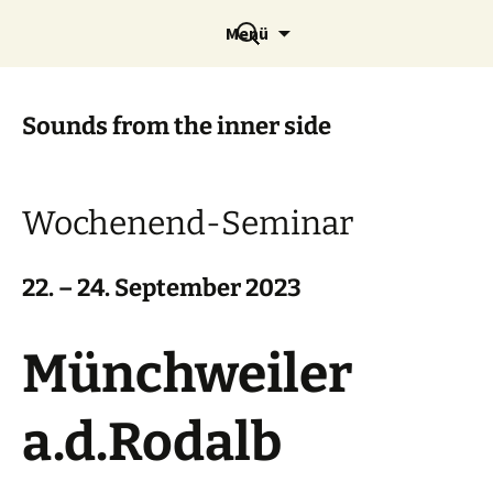
Zum
Trommelpalast Mannheim e.
Suchen
Menü
Inhalt
nach:
V.
springen
Sounds from the inner side
Wochenend-Seminar
22. – 24. September 2023
Münchweiler
a.d.Rodalb